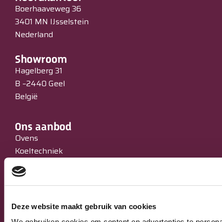
Boerhaaveweg 36
3401 MN IJsselstein
Nederland
Showroom
Hagelberg 31
B –2440 Geel
België
Ons aanbod
Ovens
Koeltechniek
Bakkerijmachines
IJssalons
Verkoopautomaten
Occasions
Deze website maakt gebruik van cookies
Service & Onderhoud
We gebruiken cookies om content en advertenties te persona