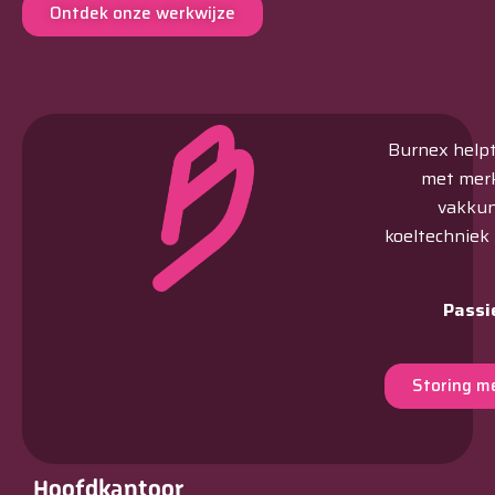
Ontdek onze werkwijze
Burnex helpt 
met merk
vakkun
koeltechniek
Passi
Storing m
Hoofdkantoor