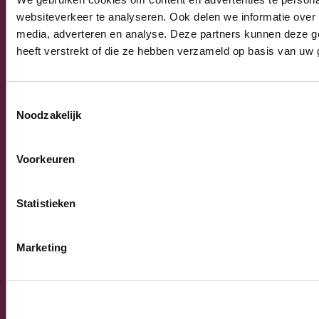
websiteverkeer te analyseren. Ook delen we informatie over 
Algemeen
media, adverteren en analyse. Deze partners kunnen deze g
Algemene verkoop-, leverings- en
heeft verstrekt of die ze hebben verzameld op basis van uw 
betalingsvoorwaarden
Privacy Policy
Toestemmingsselectie
Noodzakelijk
© 2026 Burnex Group B.V. | Design by
Mind your own
Voorkeuren
business
Statistieken
Marketing