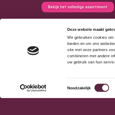
Bekijk het volledige assortiment
Deze website maakt gebru
We gebruiken cookies om c
Burnex helpt bakkerijen, horeca en re
bieden en om ons websitev
vooruit met merken van klasse, snelle
site met onze partners vo
service en vakkundige installatie. Van
combineren met andere inf
ovens en koeltechniek tot machines 
uw gebruik van hun servic
verkoopautomaten – alles onder één
dak.
Passie & Performance sinds 1977
Toestemmingsselectie
Noodzakelijk
Storing melden