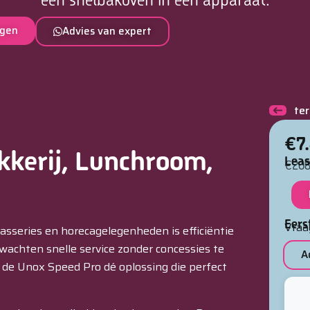
agen
Advies van expert
te
€7.
kkerij, Lunchroom,
Leas
€208
Eers
Vraa
asseries en horecagelegenheden is efficiëntie
rwachten snelle service zonder concessies te
A
 de Unox Speed Pro dé oplossing die perfect