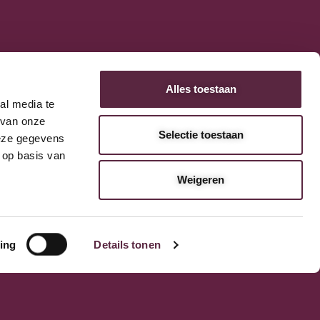
Alles toestaan
Ons aanbod
Algemeen
al media te
Algemene verkoop-,
Ovens
 van onze
leverings- en
in
Koeltechniek
Selectie toestaan
deze gegevens
betalingsvoorwaarden
Bakkerijmachines
 op basis van
Privacy Policy
IJssalons
Weigeren
Verkoopautomaten
Occasions
Service &
Onderhoud
ing
Details tonen