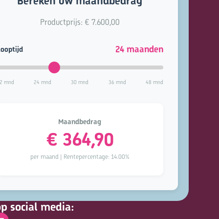
Bereken uw maandbedrag
Productprijs: €
7.600,00
24
maanden
ooptijd
2 mnd
24 mnd
30 mnd
36 mnd
48 mnd
Maandbedrag
€
364,90
per maand | Rentepercentage:
14.00%
op social media: