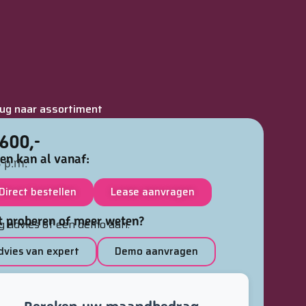
rug naar assortiment
600,-
en kan al vanaf:
 p.m.
Direct bestellen
Lease aanvragen
t proberen of meer weten?
g advies of een demo aan.
dvies van expert
Demo aanvragen