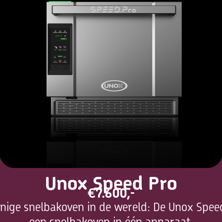
Unox Speed Pro
€7.600,-
nige snelbakoven in de wereld: De Unox Speed
een snelbakoven in één apparaat.