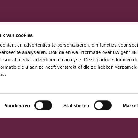
ik van cookies
Hoofdkantoor
Contact
ontent en advertenties te personaliseren, om functies voor soci
tail
Boerhaaveweg 36
erkeer te analyseren. Ook delen we informatie over uw gebruik
WhatsApp met ons
3401 MN IJsselste
or social media, adverteren en analyse. Deze partners kunnen 
+ 31 (0)30 – 68 68 222
Nederland
ormatie die u aan ze heeft verstrekt of die ze hebben verzameld
info@burnex.eu
en
es.
Showroom
Hagelberg 31
B –2440 Geel
België
Voorkeuren
Statistieken
Market