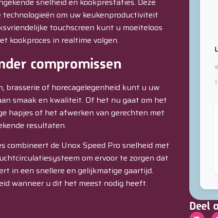
gekende snelheid en kookprestaties. Deze
 technologieën om uw keukenproductiviteit
iksvriendelijke touchscreen kunt u moeiteloos
et kookproces in realtime volgen.
L
onder compromissen
1
, brasserie of horecagelegenheid kunt u uw
aan smaak en kwaliteit. Of het nu gaat om het
ige hapjes of het afwerken van gerechten met
tekende resultaten.
ies combineert de Unox Speed Pro snelheid met
luchtcirculatiesysteem om ervoor te zorgen dat
t in een snellere en gelijkmatige gaartijd.
id wanneer u dit het meest nodig heeft.
Deel 