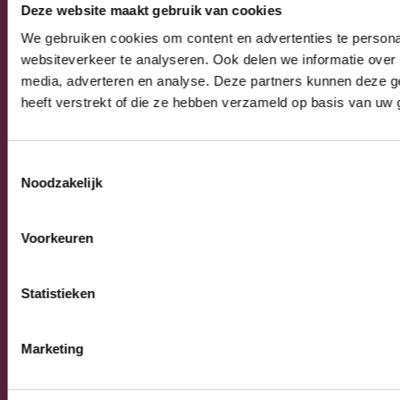
Occasions
Deze website maakt gebruik van cookies
Service & Onderhoud
We gebruiken cookies om content en advertenties te persona
websiteverkeer te analyseren. Ook delen we informatie over 
Algemeen
media, adverteren en analyse. Deze partners kunnen deze g
Algemene verkoop-, leverings- en
heeft verstrekt of die ze hebben verzameld op basis van uw 
betalingsvoorwaarden
Privacy Policy
Toestemmingsselectie
Noodzakelijk
© 2026 Burnex Group B.V. | Design by
Mind your own
Voorkeuren
business
Statistieken
Marketing