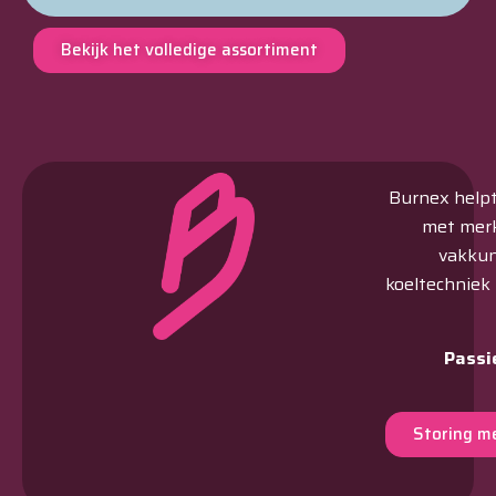
Bekijk het volledige assortiment
Burnex helpt 
met merk
vakkun
koeltechniek
Passi
Storing m