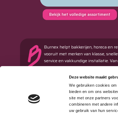
Bekijk het volledige assortiment
Burnex helpt bakkerijen, horeca en re
vooruit met merken van klasse, snelle
service en vakkundige installatie. Van
ovens en koeltechniek tot machines 
verkoopautomaten – alles onder één
Deze website maakt gebru
dak.
We gebruiken cookies om c
Passie & Performance sinds 1977
bieden en om ons websitev
site met onze partners vo
Storing melden
combineren met andere inf
uw gebruik van hun servic