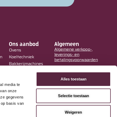
Ons aanbod
Algemeen
Algemene verkoop-,
Ovens
leverings- en
in
Koeltechniek
betalingsvoorwaarden
Bakkerijmachines
Privacy Policy
IJssalons
Verkoopautomaten
Alles toestaan
Occasions
al media te
Service &
 van onze
Selectie toestaan
Onderhoud
deze gegevens
 op basis van
Weigeren