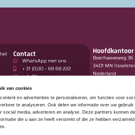
Hoofdkantoor
Contact
tail
Boerhaaveweg 36
WhatsApp met ons
3401 MN IJsselste
+ 31 (0)30 – 68 68 222
Nederland
info@burnex.eu
en
Showroom
ik van cookies
Hagelberg 31
ontent en advertenties te personaliseren, om functies voor soci
B –2440 Geel
erkeer te analyseren. Ook delen we informatie over uw gebruik
België
or social media, adverteren en analyse. Deze partners kunnen 
ormatie die u aan ze heeft verstrekt of die ze hebben verzameld
es.