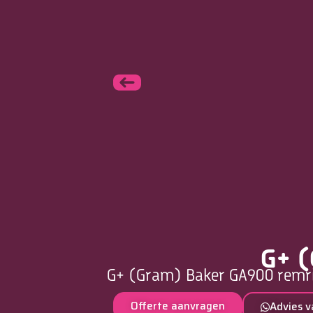
G+ (
G+ (Gram) Baker GA900 remrij
Offerte aanvragen
Advies v