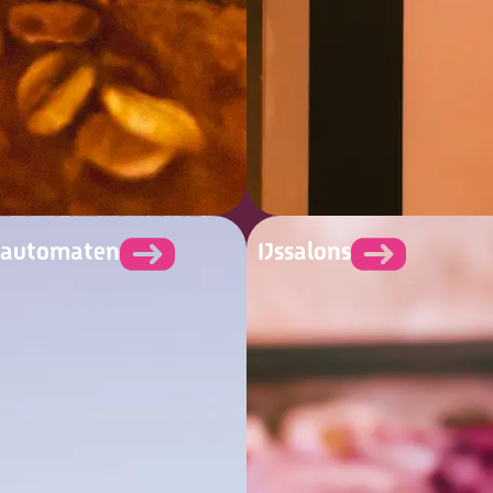
pautomaten
IJssalons