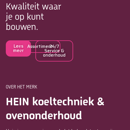
Kwaliteit waar
je op kunt
bouwen.
Lees
Assortiment
24/7
meer
Service &
onderhoud
OVER HET MERK
HEIN koeltechniek &
ovenonderhoud