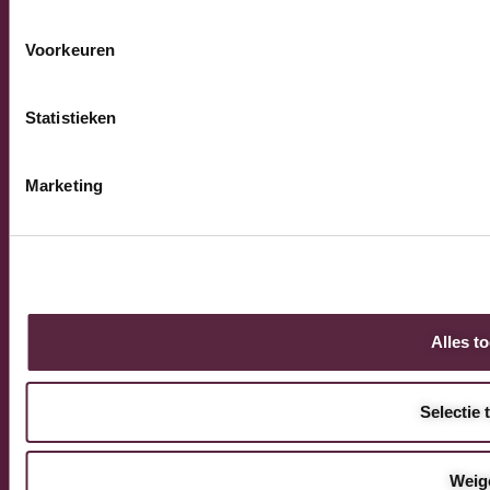
Voorkeuren
© 2026 Burnex Group B.V. | Design by
Mind your own
business
Statistieken
Marketing
Alles t
Selectie 
Weig