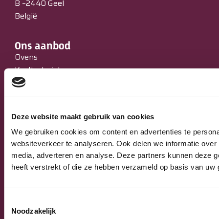
B –2440 Geel
België
Ons aanbod
Ovens
Koeltechniek
Bakkerijmachines
IJssalons
Verkoopautomaten
Deze website maakt gebruik van cookies
Occasions
Service & Onderhoud
We gebruiken cookies om content en advertenties te persona
websiteverkeer te analyseren. Ook delen we informatie over 
media, adverteren en analyse. Deze partners kunnen deze g
Algemeen
heeft verstrekt of die ze hebben verzameld op basis van uw 
Algemene verkoop-, leverings- en
betalingsvoorwaarden
Privacy Policy
Toestemmingsselectie
Noodzakelijk