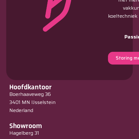
vakkun
koeltechniek
Passi
Storing m
Hoofdkantoor
Boerhaaveweg 36
3401 MN IJsselstein
Nederland
Showroom
Hagelberg 31