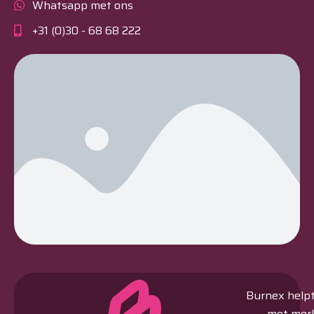
Whatsapp met ons
+31 (0)30 - 68 68 222
Burnex helpt 
met merk