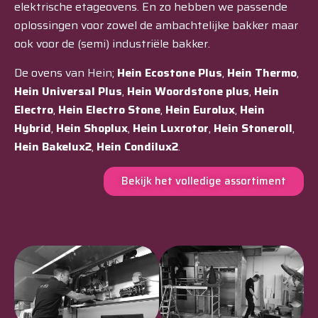
elektrische etageovens. En zo hebben we passende
oplossingen voor zowel de ambachtelijke bakker maar
ook voor de (semi) industriële bakker.
De ovens van Hein;
Hein Ecostone Plus
,
Hein Thermo
,
Hein Universal Plus
,
Hein Woordstone plus
,
Hein
Electro
,
Hein Electro Stone
,
Hein Eurolux
,
Hein
Hybrid
,
Hein Shoplux
,
Hein Luxrotor
,
Hein Stoneroll
,
Hein Bakelux2
,
Hein Condilux2
.
Bekijk het volledige assortiment