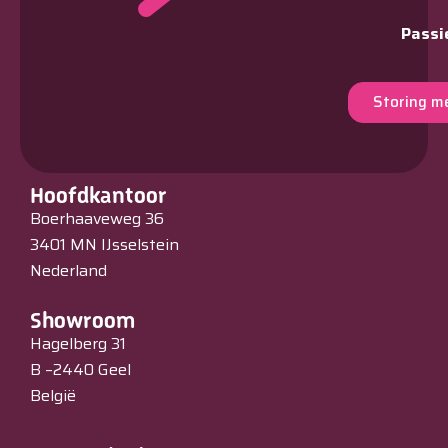
Passi
Storing m
Hoofdkantoor
Boerhaaveweg 36
3401 MN IJsselstein
Nederland
Showroom
Hagelberg 31
B –2440 Geel
België