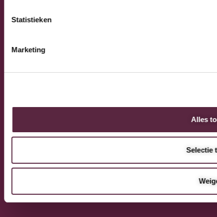
business
Statistieken
Marketing
Alles t
Selectie 
Weig