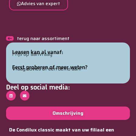
Advies van expert
terug naar assortiment
Leasen kan al vanaf:
Prijs op aanvraag
Eerst proberen of meer weten?
Vraag advies of een demo aan.
Deel op social media:
Omschrijving
De Condilux classic maakt van uw filiaal een