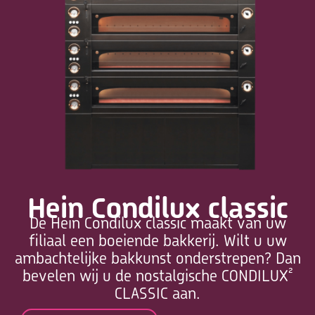
Hein Condilux classic
De Hein Condilux classic maakt van uw
filiaal een boeiende bakkerij. Wilt u uw
ambachtelijke bakkunst onderstrepen? Dan
bevelen wij u de nostalgische CONDILUX²
CLASSIC aan.