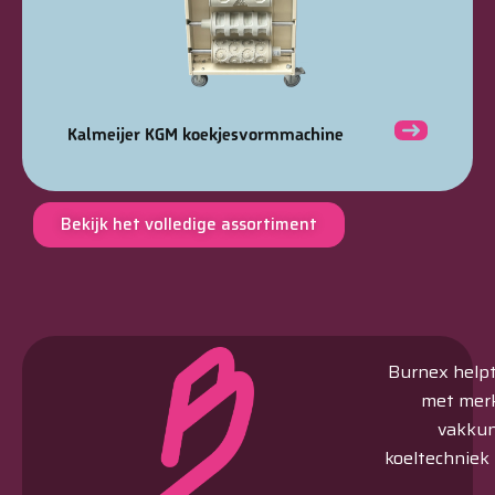
Kalmeijer KGM koekjesvormmachine
Bekijk het volledige assortiment
Burnex helpt 
met merk
vakkun
koeltechniek