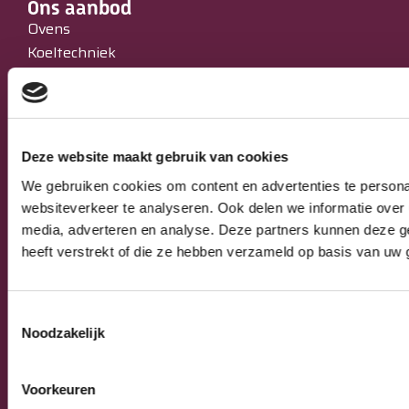
Ons aanbod
Ovens
Koeltechniek
Bakkerijmachines
IJssalons
Verkoopautomaten
Occasions
Deze website maakt gebruik van cookies
Service & Onderhoud
We gebruiken cookies om content en advertenties te persona
websiteverkeer te analyseren. Ook delen we informatie over 
Algemeen
media, adverteren en analyse. Deze partners kunnen deze g
Algemene verkoop-, leverings- en
heeft verstrekt of die ze hebben verzameld op basis van uw 
betalingsvoorwaarden
Privacy Policy
Toestemmingsselectie
Noodzakelijk
© 2026 Burnex Group B.V. | Design by
Mind your own
Voorkeuren