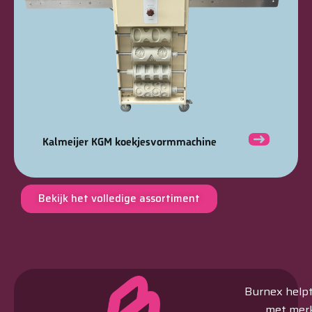
Kalmeijer KGM koekjesvormmachine
Bekijk het volledige assortiment
Burnex helpt 
met merk