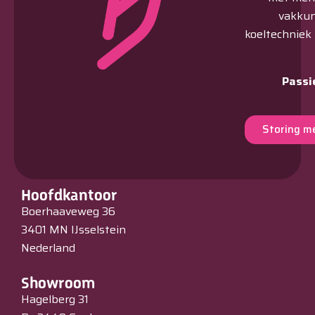
vakkun
koeltechniek
Passi
Storing m
Hoofdkantoor
Boerhaaveweg 36
3401 MN IJsselstein
Nederland
Showroom
Hagelberg 31