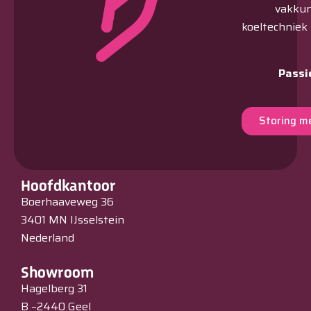
vakkun
koeltechniek
Passi
Storing m
Hoofdkantoor
Boerhaaveweg 36
3401 MN IJsselstein
Nederland
Showroom
Hagelberg 31
B –2440 Geel