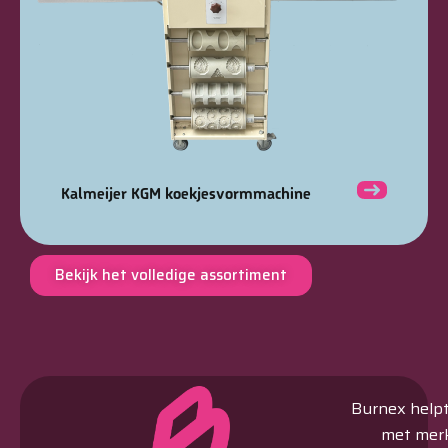
Kalmeijer KGM koekjesvormmachine
Bekijk het volledige assortiment
Burnex helpt 
met merk