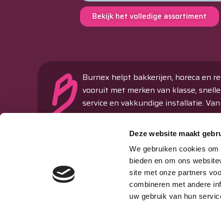
Bekijk het volledige assortiment
Burnex helpt bakkerijen, horeca en re
vooruit met merken van klasse, snelle
service en vakkundige installatie. Van
ovens en koeltechniek tot machines 
verkoopautomaten – alles onder één
Deze website maakt gebru
dak.
We gebruiken cookies om c
Passie & Performance sinds 1977
bieden en om ons websitev
site met onze partners vo
Storing melden
combineren met andere inf
uw gebruik van hun servic