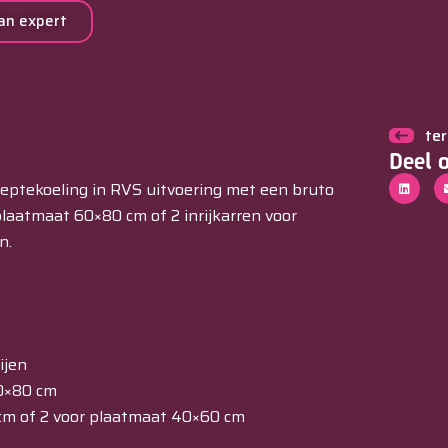
an expert
te
Deel 
ieptekoeling in RVS uitvoering met een bruto
r plaatmaat 60×80 cm of 2 inrijkarren voor
n.
ijen
0×80 cm
 cm of 2 voor plaatmaat 40×60 cm