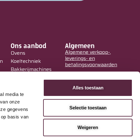
Ons aanbod
Algemeen
Algemene verkoop-,
Ovens
leverings- en
in
Koeltechniek
betalingsvoorwaarden
Bakkerijmachines
Privacy Policy
IJssalons
Verkoopautomaten
Alles toestaan
Occasions
al media te
Service &
 van onze
Selectie toestaan
Onderhoud
deze gegevens
 op basis van
Weigeren