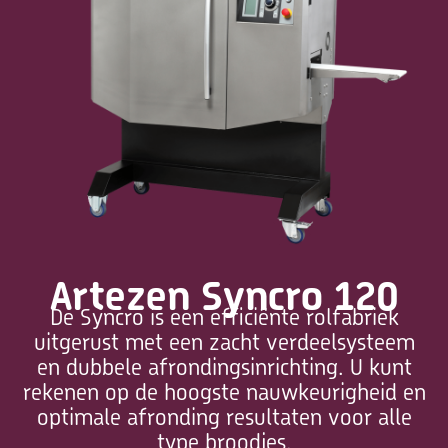
Artezen Syncro 120
De Syncro is een efficiënte rolfabriek
uitgerust met een zacht verdeelsysteem
en dubbele afrondingsinrichting. U kunt
rekenen op de hoogste nauwkeurigheid en
optimale afronding resultaten voor alle
type broodjes.