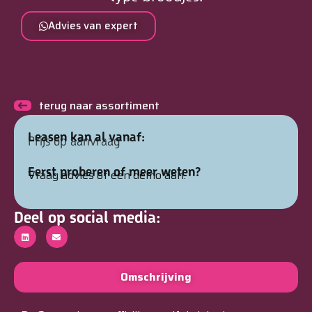
Advies van expert
terug naar assortiment
Leasen kan al vanaf:
Prijs op aanvraag
Eerst proberen of meer weten?
Vraag advies of een demo aan.
Deel op social media:
Omschrijving