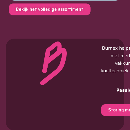
Bekijk het volledige assortiment
Burnex helpt 
met merk
vakkun
koeltechniek
Passi
Storing m