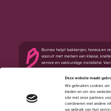
Burnex helpt bakkerijen, horeca en re
vooruit met merken van klasse, snelle
service en vakkundige installatie. Van
ovens en koeltechniek tot machines 
verkoopautomaten – alles onder één
Deze website maakt gebru
dak.
We gebruiken cookies om c
Passie & Performance sinds 1977
bieden en om ons websitev
site met onze partners vo
Storing melden
combineren met andere inf
uw gebruik van hun servic