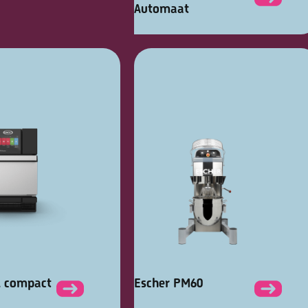
Automaat
d compact
Escher PM60