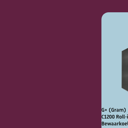
G+ (Gram) 
C1200 Roll-
Bewaarkoel