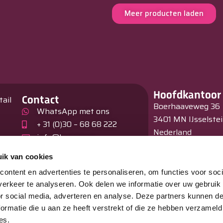
Meer producten laden
Hoofdkantoor
Contact
tail
Boerhaaveweg 36
WhatsApp met ons
3401 MN IJsselste
+ 31 (0)30 – 68 68 222
Nederland
info@burnex.eu
en
Showroom
ik van cookies
Hagelberg 31
ontent en advertenties te personaliseren, om functies voor soci
B –2440 Geel
erkeer te analyseren. Ook delen we informatie over uw gebruik
België
or social media, adverteren en analyse. Deze partners kunnen 
ormatie die u aan ze heeft verstrekt of die ze hebben verzameld
es.