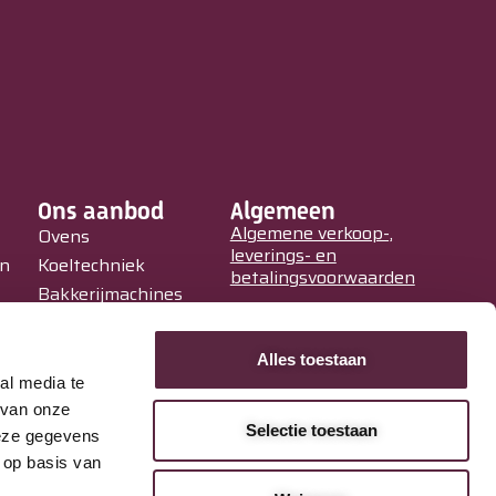
Ons aanbod
Algemeen
Algemene verkoop-,
Ovens
leverings- en
in
Koeltechniek
betalingsvoorwaarden
Bakkerijmachines
Privacy Policy
IJssalons
Verkoopautomaten
Alles toestaan
Occasions
al media te
Service &
 van onze
Selectie toestaan
Onderhoud
deze gegevens
 op basis van