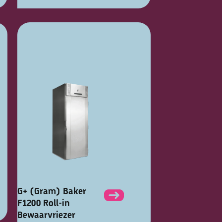
G+ (Gram) Baker
F1200 Roll-in
Bewaarvriezer