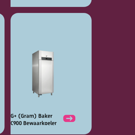
G+ (Gram) Baker
C900 Bewaarkoeler