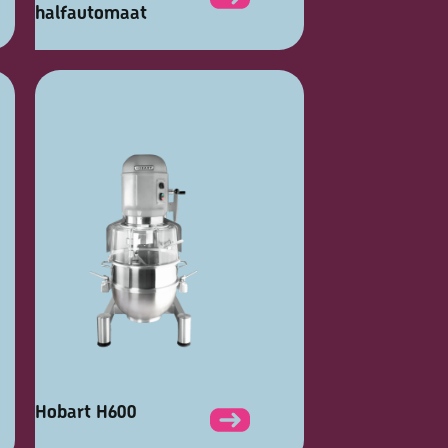
halfautomaat
Hobart H600