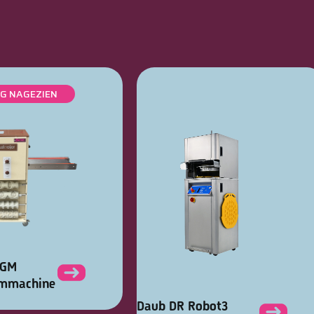
IG NAGEZIEN
KGM
rmmachine
Daub DR Robot3