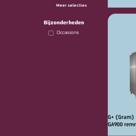
Meer selecties
Bijzonderheden
Occasions
G+ (Gram) 
GA900 remr