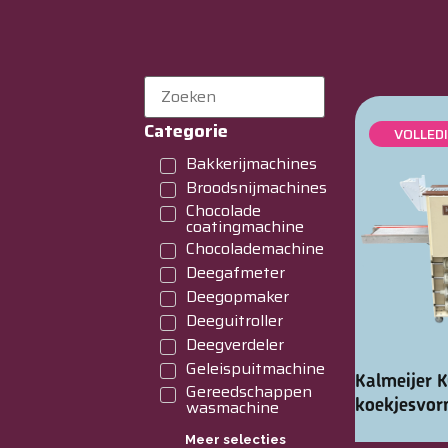
Categorie
VOLLED
Bakkerijmachines
Broodsnijmachines
Chocolade
coatingmachine
Chocolademachine
Deegafmeter
Deegopmaker
Deeguitroller
Deegverdeler
Geleispuitmachine
Kalmeijer 
Gereedschappen
koekjesvo
wasmachine
Meer selecties