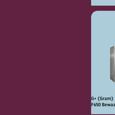
G+ (Gram) 
F650 Bewaa