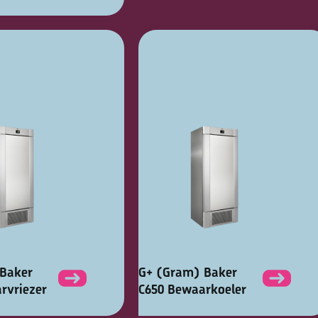
Baker
G+ (Gram) Baker
rvriezer
C650 Bewaarkoeler