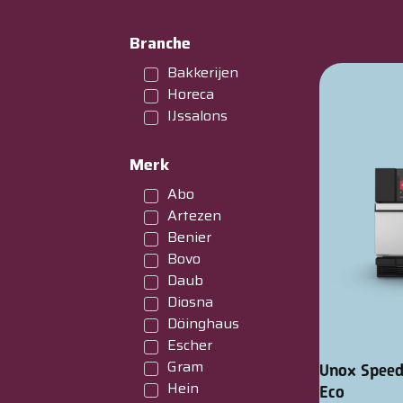
Branche
Bakkerijen
Horeca
IJssalons
Merk
Abo
Artezen
Benier
Bovo
Daub
Diosna
Döinghaus
Escher
Gram
Unox Spee
Hein
Eco