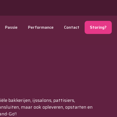
Passie
Performance
Contact
Storing?
e bakkerijen, ijssalons, pattisiers,
aansluiten, maar ook opleveren, opstarten en
and-Go’!