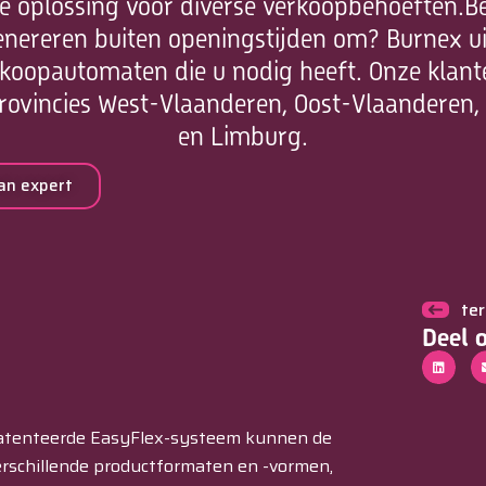
e oplossing voor diverse verkoopbehoeften.​ B
reren buiten openingstijden om? Burnex uit 
erkoopautomaten die u nodig heeft. Onze klante
provincies West-Vlaanderen, Oost-Vlaanderen
en Limburg.
an expert
te
Deel 
patenteerde EasyFlex-systeem kunnen de
rschillende productformaten en -vormen,