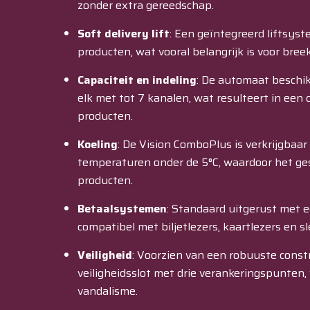
zonder extra gereedschap.
​
Soft delivery lift
:
Een geïntegreerd liftsyste
producten, wat vooral belangrijk is voor breek
Capaciteit en indeling
:
De automaat beschikt
elk met tot 7 kanalen, wat resulteert in een 
producten.
​
Koeling
:
De Vision ComboPlus is verkrijgbaar
temperaturen onder de 5°C, waardoor het ges
producten.
Betaalsystemen
:
Standaard uitgerust met 
compatibel met biljetlezers, kaartlezers en s
Veiligheid
:
Voorzien van een robuuste constr
veiligheidsslot met drie verankeringspunten, 
vandalisme.
​