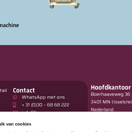
machine
Hoofdkantoor
Contact
tail
Boerhaaveweg 36
WhatsApp met ons
3401 MN IJsselste
+ 31 (0)30 – 68 68 222
Nederland
info@burnex.eu
en
Showroom
ik van cookies
Hagelberg 31