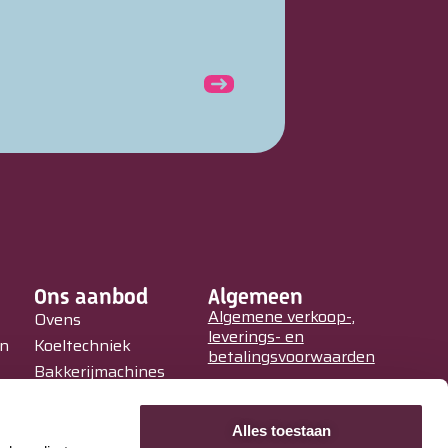
Daub DR Rob
Ons aanbod
Algemeen
Algemene verkoop-,
Ovens
leverings- en
in
Koeltechniek
betalingsvoorwaarden
Bakkerijmachines
Privacy Policy
IJssalons
Verkoopautomaten
Alles toestaan