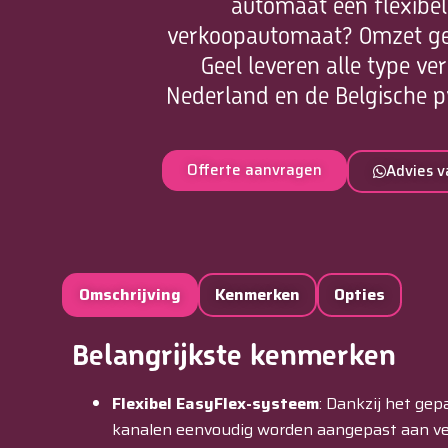
automaat een flexibel
verkoopautomaat? Omzet gene
Geel leveren alle type v
Nederland en de Belgische 
Offerte aanvragen
Advies v
Omschrijving
Kenmerken
Opties
Belangrijkste kenmerken
Flexibel EasyFlex-systeem
:
Dankzij het ge
kanalen eenvoudig worden aangepast aan ve