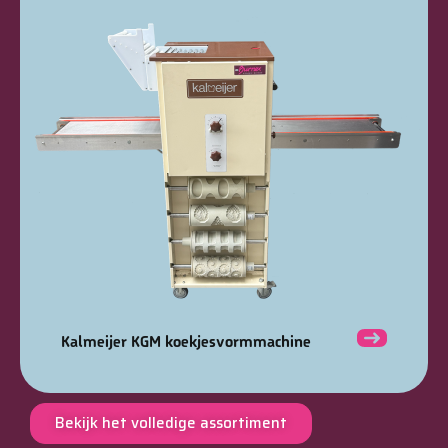
Kalmeijer KGM koekjesvormmachine
Bekijk het volledige assortiment