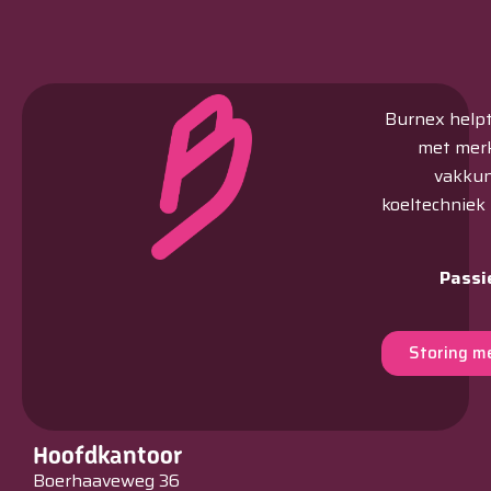
Burnex helpt 
met merk
vakkun
koeltechniek
Passi
Storing m
Hoofdkantoor
Boerhaaveweg 36