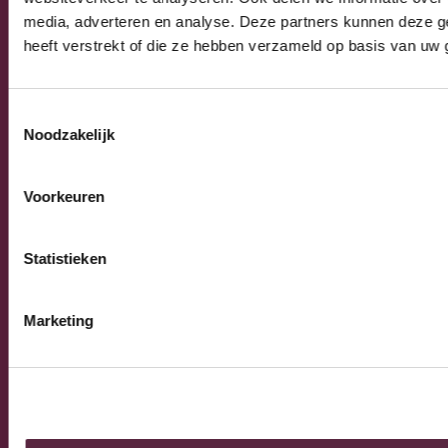
Algemeen
media, adverteren en analyse. Deze partners kunnen deze g
Algemene verkoop-, leverings- en
heeft verstrekt of die ze hebben verzameld op basis van uw 
betalingsvoorwaarden
Privacy Policy
Toestemmingsselectie
Noodzakelijk
© 2026 Burnex Group B.V. | Design by
Mind your own
Voorkeuren
business
Statistieken
Marketing