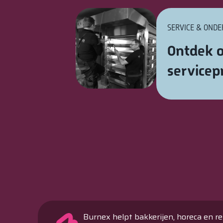
SERVICE & OND
Ontdek o
service
Burnex helpt bakkerijen, horeca en re