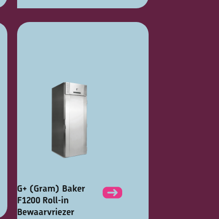
G+ (Gram) Baker
F1200 Roll-in
Bewaarvriezer