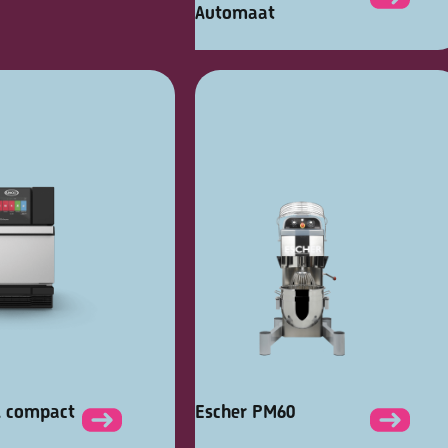
Automaat
d compact
Escher PM60