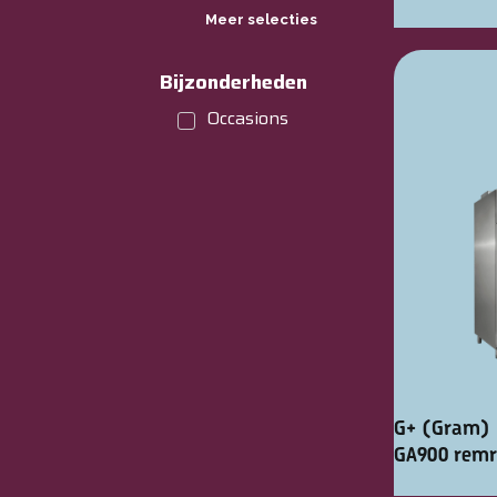
Meer selecties
Bijzonderheden
Occasions
G+ (Gram) 
GA900 remr