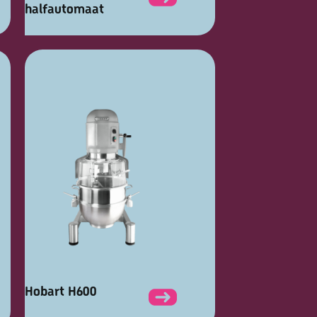
halfautomaat
Hobart H600