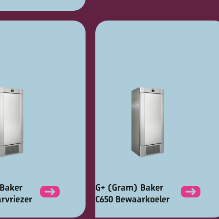
Baker
G+ (Gram) Baker
rvriezer
C650 Bewaarkoeler