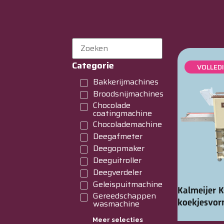
Categorie
VOLLED
Bakkerijmachines
Broodsnijmachines
Chocolade
coatingmachine
Chocolademachine
Deegafmeter
Deegopmaker
Deeguitroller
Deegverdeler
Geleispuitmachine
Kalmeijer 
Gereedschappen
koekjesvo
wasmachine
Meer selecties