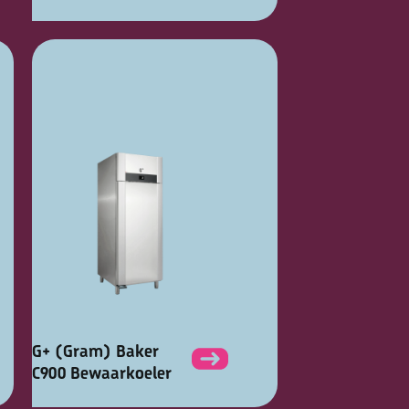
G+ (Gram) Baker
C900 Bewaarkoeler