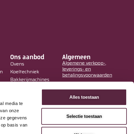
Ons aanbod
Algemeen
Algemene verkoop-,
Ovens
leverings- en
in
Koeltechniek
betalingsvoorwaarden
Bakkerijmachines
Privacy Policy
IJssalons
Verkoopautomaten
Alles toestaan
Occasions
al media te
Service &
 van onze
Selectie toestaan
Onderhoud
deze gegevens
 op basis van