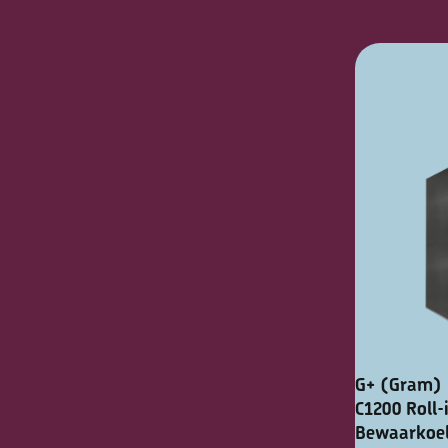
G+ (Gram) 
C1200 Roll-
Bewaarkoel