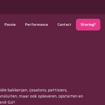
Passie
Performance
Contact
Storing?
e bakkerijen, ijssalons, pattisiers,
aansluiten, maar ook opleveren, opstarten en
and-Go’!