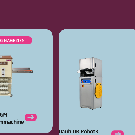
IG NAGEZIEN
KGM
rmmachine
Daub DR Robot3