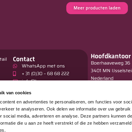
Meer producten laden
Hoofdkantoor
Contact
tail
Boerhaaveweg 36
WhatsApp met ons
3401 MN IJsselste
+ 31 (0)30 – 68 68 222
Nederland
info@burnex.eu
en
Showroom
ik van cookies
Hagelberg 31
ontent en advertenties te personaliseren, om functies voor soci
B –2440 Geel
erkeer te analyseren. Ook delen we informatie over uw gebruik
België
or social media, adverteren en analyse. Deze partners kunnen 
ormatie die u aan ze heeft verstrekt of die ze hebben verzameld
es.