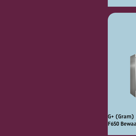
G+ (Gram) 
F650 Bewaa