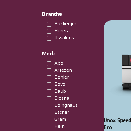
Branche
Bakkerijen
Horeca
IJssalons
Merk
Abo
Artezen
Benier
Bovo
Daub
Diosna
Döinghaus
Escher
Gram
Unox Spee
Hein
Eco