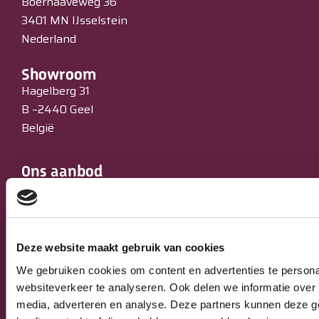
Boerhaaveweg 36
3401 MN IJsselstein
Nederland
Showroom
Hagelberg 31
B –2440 Geel
België
Ons aanbod
Ovens
Koeltechniek
Bakkerijmachines
IJssalons
Deze website maakt gebruik van cookies
Verkoopautomaten
We gebruiken cookies om content en advertenties te persona
Occasions
websiteverkeer te analyseren. Ook delen we informatie over 
Service & Onderhoud
media, adverteren en analyse. Deze partners kunnen deze g