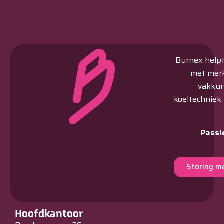
Burnex helpt 
met merk
vakkun
koeltechniek
Passi
Storing m
Hoofdkantoor