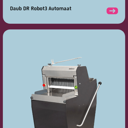
Daub DR Robot3 Automaat