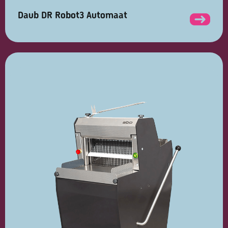
Daub DR Robot3 Automaat