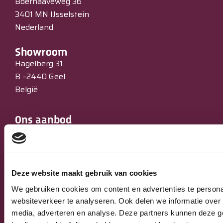
Boerhaaveweg 36
3401 MN IJsselstein
Nederland
Showroom
Hagelberg 31
B –2440 Geel
België
Ons aanbod
Ovens
Koeltechniek
Bakkerijmachines
IJssalons
Deze website maakt gebruik van cookies
Verkoopautomaten
We gebruiken cookies om content en advertenties te persona
Occasions
websiteverkeer te analyseren. Ook delen we informatie over 
Service & Onderhoud
media, adverteren en analyse. Deze partners kunnen deze g