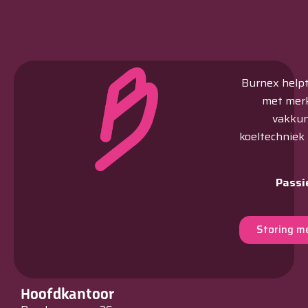
Burnex helpt 
met merk
vakkun
koeltechniek
Passi
Storing m
Hoofdkantoor