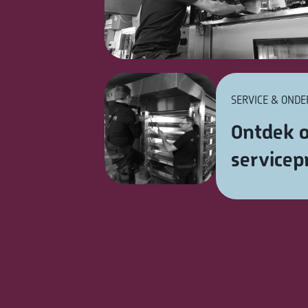
SERVICE & OND
Ontdek o
service