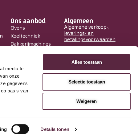
Ons aanbod
Algemeen
Algemene verkoop-,
Ovens
leverings- en
in
Koeltechniek
betalingsvoorwaarden
Bakkerijmachines
Privacy Policy
IJssalons
Verkoopautomaten
Alles toestaan
Occasions
al media te
Service &
 van onze
Selectie toestaan
Onderhoud
deze gegevens
 op basis van
Weigeren
ing
Details tonen