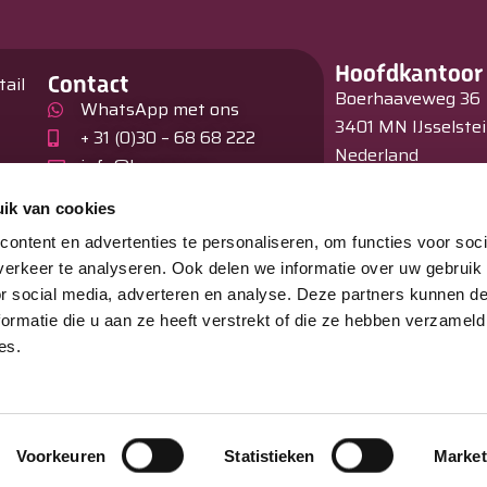
Hoofdkantoor
Contact
tail
Boerhaaveweg 36
WhatsApp met ons
3401 MN IJsselste
+ 31 (0)30 – 68 68 222
Nederland
info@burnex.eu
en
Showroom
ik van cookies
Hagelberg 31
ontent en advertenties te personaliseren, om functies voor soci
B –2440 Geel
erkeer te analyseren. Ook delen we informatie over uw gebruik
België
or social media, adverteren en analyse. Deze partners kunnen 
ormatie die u aan ze heeft verstrekt of die ze hebben verzameld
es.
iness
Voorkeuren
Statistieken
Market