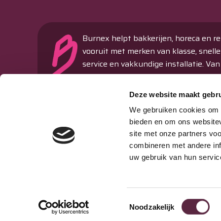
Burnex helpt bakkerijen, horeca en re
vooruit met merken van klasse, snelle
service en vakkundige installatie. Van
ovens en koeltechniek tot machines 
verkoopautomaten – alles onder één
Deze website maakt gebru
dak.
We gebruiken cookies om c
Passie & Performance sinds 1977
bieden en om ons websitev
site met onze partners vo
Storing melden
combineren met andere inf
uw gebruik van hun servic
Toestemmingsselectie
© 2026 Burnex Group B.V. | Design by
Mind your own bus
Noodzakelijk