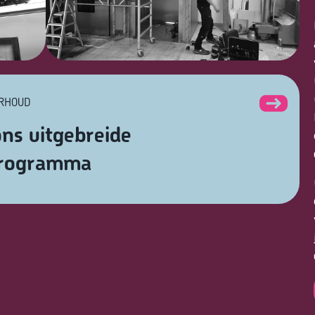
ERHOUD
ns uitgebreide
programma