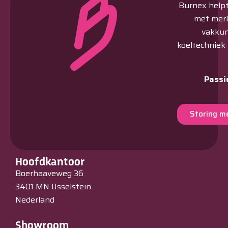
Burnex helpt 
met merk
vakkun
koeltechniek
Passi
Storing m
Hoofdkantoor
Boerhaaveweg 36
3401 MN IJsselstein
Nederland
Showroom