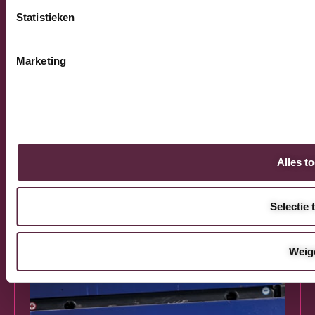
Statistieken
Marketing
Alles t
Selectie 
Weig