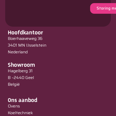
Storing m
Hoofdkantoor
Boerhaaveweg 36
3401 MN IJsselstein
Nederland
Showroom
Hagelberg 31
B –2440 Geel
België
Ons aanbod
Ovens
Koeltechniek