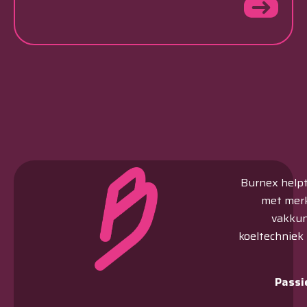
Burnex helpt 
met merk
vakkun
koeltechniek
Passi