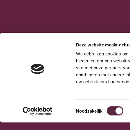
Deze website maakt gebru
terug naar overzicht
We gebruiken cookies om c
Ontdek meer blog’s e
bieden en om ons websitev
site met onze partners vo
om in te duiken
combineren met andere inf
uw gebruik van hun servic
Lorem ipsum dolor sit amet, consectetur adipiscing 
luctus nec ullamcorper mattis, pulvinar dapibus l
Bekijk alle artikelen
Toestemmingsselectie
Noodzakelijk