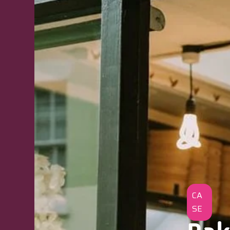
CA
SE