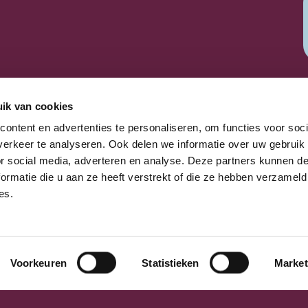
ik van cookies
ontent en advertenties te personaliseren, om functies voor soci
n cases
erkeer te analyseren. Ook delen we informatie over uw gebruik
NIEUWS
or social media, adverteren en analyse. Deze partners kunnen 
ormatie die u aan ze heeft verstrekt of die ze hebben verzameld
es.
elit. Ut elit tellus,
eo.
Voorkeuren
Statistieken
Market