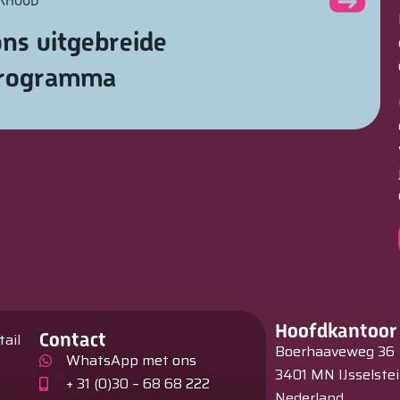
ERHOUD
ns uitgebreide
programma
Hoofdkantoor
Contact
tail
Boerhaaveweg 36
WhatsApp met ons
3401 MN IJsselste
+ 31 (0)30 – 68 68 222
Nederland