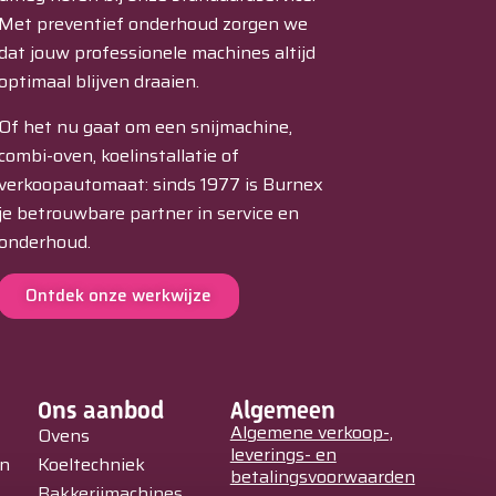
Met preventief onderhoud zorgen we
dat jouw professionele machines altijd
optimaal blijven draaien.
Of het nu gaat om een snijmachine,
combi-oven, koelinstallatie of
verkoopautomaat: sinds 1977 is Burnex
je betrouwbare partner in service en
onderhoud.
Ontdek onze werkwijze
Ons aanbod
Algemeen
Algemene verkoop-,
Ovens
leverings- en
in
Koeltechniek
betalingsvoorwaarden
Bakkerijmachines