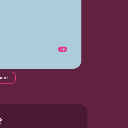
Hobart H600
ment
?