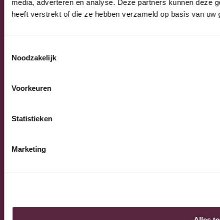
Algemeen
media, adverteren en analyse. Deze partners kunnen deze g
Algemene verkoop-, leverings- en
heeft verstrekt of die ze hebben verzameld op basis van uw 
betalingsvoorwaarden
Privacy Policy
Toestemmingsselectie
Noodzakelijk
© 2026 Burnex Group B.V. | Design by
Mind your own
Voorkeuren
business
Statistieken
Marketing
Alles t