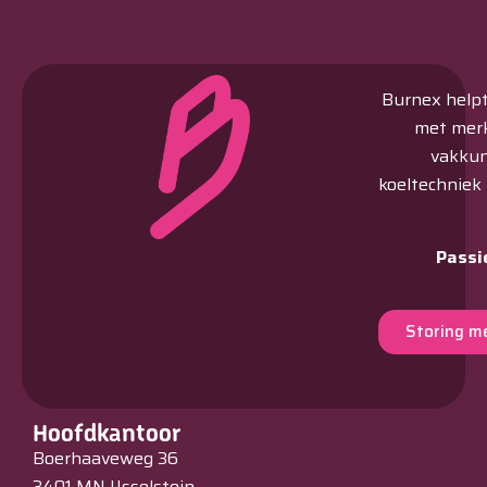
Burnex helpt 
met merk
vakkun
koeltechniek
Passi
Storing m
Hoofdkantoor
Boerhaaveweg 36
3401 MN IJsselstein