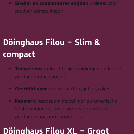
Sneller en consistenter snijden
– ideaal voor
productieomgevingen
Döinghaus Filou
– Slim &
compact
Toepassing
: ambachtelijke bakkerijen en kleine
productie-omgevingen
Geschikt voor
: ronde taarten, gebak, cakes
Kenmerk
: handzaam model met automatische
snijbewegingen, ideaal voor wie ruimte of
productiecapaciteit beperkt is
Döinghaus Filou XL
– Groot