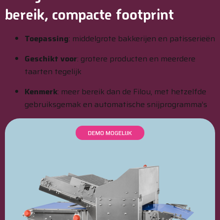
bereik, compacte footprint
Toepassing
: middelgrote bakkerijen en patisserieën
Geschikt voor
: grotere producten en meerdere
taarten tegelijk
Kenmerk
: meer bereik dan de Filou, met hetzelfde
gebruiksgemak en automatische snijprogramma’s
DEMO MOGELIJK