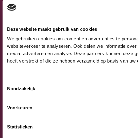
Bakkerijmachines
IJssalons
Verkoopautomaten
Occasions
Deze website maakt gebruik van cookies
Service & Onderhoud
We gebruiken cookies om content en advertenties te persona
websiteverkeer te analyseren. Ook delen we informatie over 
media, adverteren en analyse. Deze partners kunnen deze g
Algemeen
heeft verstrekt of die ze hebben verzameld op basis van uw 
Algemene verkoop-, leverings- en
betalingsvoorwaarden
Privacy Policy
Toestemmingsselectie
Noodzakelijk
Voorkeuren
© 2026 Burnex Group B.V. | Design by
Mind your own
business
Statistieken