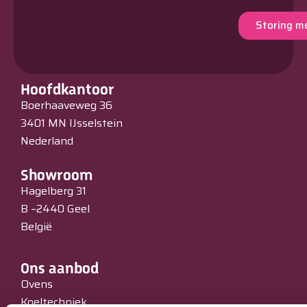
Storing m
Hoofdkantoor
Boerhaaveweg 36
3401 MN IJsselstein
Nederland
Showroom
Hagelberg 31
B –2440 Geel
België
Ons aanbod
Ovens
Koeltechniek