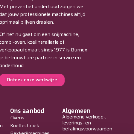
Met preventief onderhoud zorgen we
dat jouw professionele machines altijd
optimaal blijven draaien.
Of het nu gaat om een snijmachine,
combi-oven, koelinstallatie of
verkoopautomaat: sinds 1977 is Burnex
je betrouwbare partner in service en
onderhoud.
Ontdek onze werkwijze
Ons aanbod
Algemeen
Algemene verkoop-,
Ovens
leverings- en
in
Koeltechniek
betalingsvoorwaarden
Bakkerijmachines