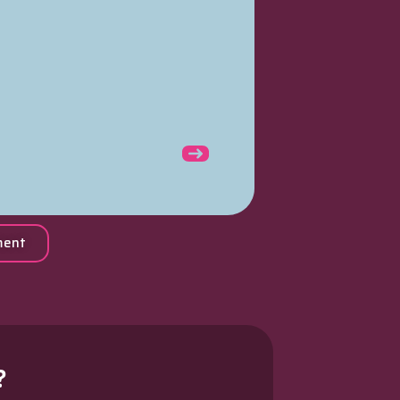
ment
?