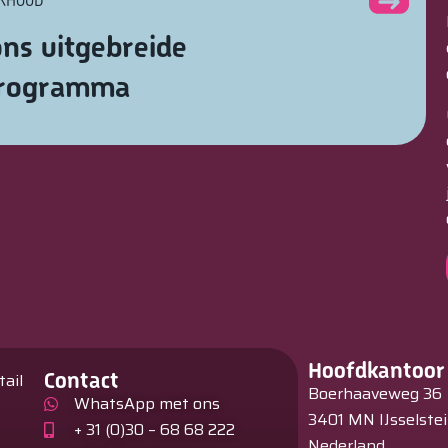
ERHOUD
ns uitgebreide
programma
Hoofdkantoor
Contact
tail
Boerhaaveweg 36
WhatsApp met ons
3401 MN IJsselste
+ 31 (0)30 – 68 68 222
Nederland