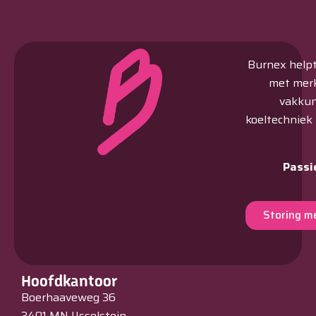
Burnex helpt 
met merk
vakkun
koeltechniek
Passi
Storing m
Hoofdkantoor
Boerhaaveweg 36
3401 MN IJsselstein