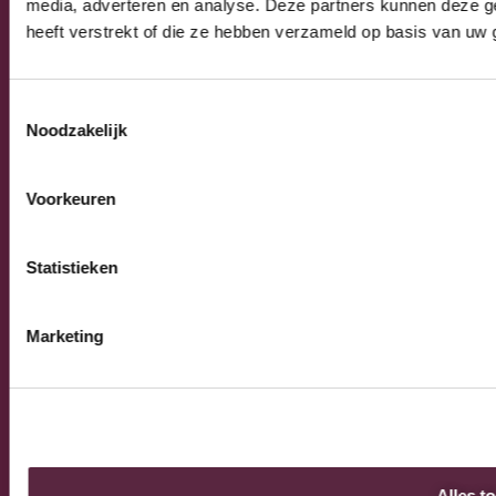
Algemeen
media, adverteren en analyse. Deze partners kunnen deze g
Algemene verkoop-, leverings- en
heeft verstrekt of die ze hebben verzameld op basis van uw 
betalingsvoorwaarden
Privacy Policy
Toestemmingsselectie
Noodzakelijk
© 2026 Burnex Group B.V. | Design by
Mind your own
Voorkeuren
business
Statistieken
Marketing
Alles t