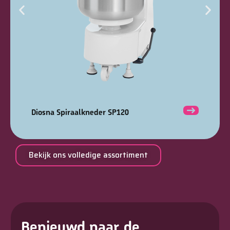
Diosna Spiraalkneder SP120
Bekijk ons volledige assortiment
Benieuwd naar de