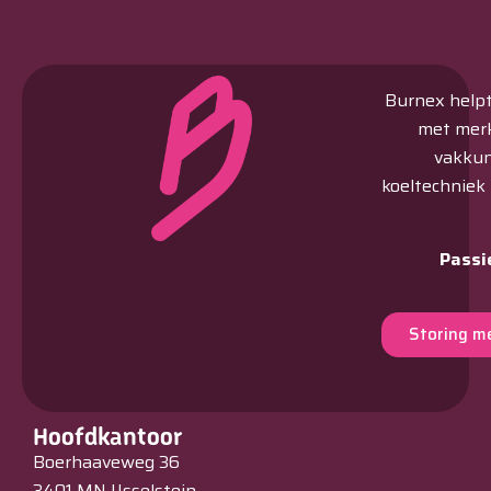
Burnex helpt 
met merk
vakkun
koeltechniek
Passi
Storing m
Hoofdkantoor
Boerhaaveweg 36
3401 MN IJsselstein