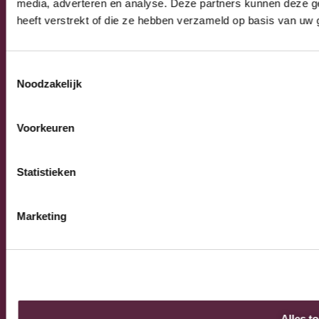
Algemeen
media, adverteren en analyse. Deze partners kunnen deze g
Algemene verkoop-, leverings- en
heeft verstrekt of die ze hebben verzameld op basis van uw 
betalingsvoorwaarden
Privacy Policy
Toestemmingsselectie
Noodzakelijk
© 2026 Burnex Group B.V. | Design by
Mind your own
Voorkeuren
business
Statistieken
Marketing
Alles t