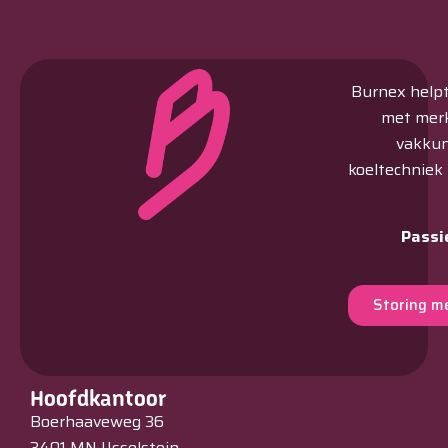
Burnex helpt 
met merk
vakkun
koeltechniek
Passi
Storing m
Hoofdkantoor
Boerhaaveweg 36
3401 MN IJsselstein