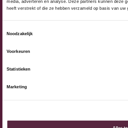
Algemeen
media, adverteren en analyse. Deze partners kunnen deze g
Algemene verkoop-, leverings- en
heeft verstrekt of die ze hebben verzameld op basis van uw 
betalingsvoorwaarden
Privacy Policy
Toestemmingsselectie
Noodzakelijk
© 2026 Burnex Group B.V. | Design by
Mind your own
Voorkeuren
business
Statistieken
Marketing
Alles t